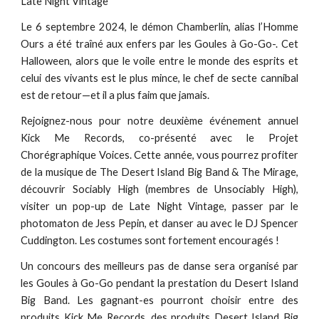
Late Night Vintage
Le 6 septembre 2024, le démon Chamberlin, alias l’Homme
Ours a été traîné aux enfers par les Goules à Go-Go-. Cet
Halloween, alors que le voile entre le monde des esprits et
celui des vivants est le plus mince, le chef de secte cannibal
est de retour—et il a plus faim que jamais.
Rejoignez-nous pour notre deuxième événement annuel
Kick Me Records, co-présenté avec le P
rojet
Chorégraphique Voices
. Cette année, vous pourrez profiter
de la musique de The Desert Island Big Band & The Mirage,
découvrir Sociably High (membres de Unsociably High),
visiter un pop-up de Late Night Vintage, passer par le
photomaton de Jess Pepin, et danser au avec le DJ Spencer
Cuddington. Les costumes sont fortement encouragés !
Un concours des meilleurs pas de danse sera organisé par
les Goules à Go-Go pendant la prestation du Desert Island
Big Band. Les gagnant-es pourront choisir entre des
produits Kick Me Records, des produits Desert Island Big